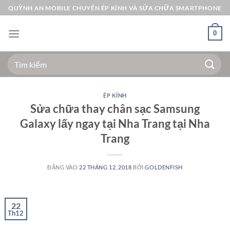
Bỏ
QUỲNH AN MOBILE CHUYÊN ÉP KÍNH VÀ SỬA CHỮA SMARTPHONE
qua
nội
0
dung
Tìm
kiếm:
ÉP KÍNH
Sửa chữa thay chân sạc Samsung
Galaxy lấy ngay tại Nha Trang tại Nha
Trang
ĐĂNG VÀO
22 THÁNG 12, 2018
BỞI
GOLDENFISH
22
Th12