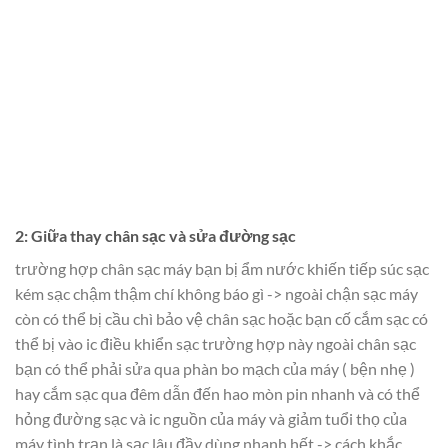
2: Giữa thay chân sạc và sửa đường sạc
trường hợp chân sạc máy bạn bị ẩm nước khiến tiếp súc sạc
kém sạc chậm thậm chí không báo gì -> ngoài chận sạc máy
còn có thể bị cầu chì bảo vệ chân sạc hoặc bạn cố cắm sạc có
thể bị vào ic điều khiển sạc trường hợp này ngoài chân sạc
bạn có thể phải sửa qua phàn bo mạch của máy ( bện nhẹ )
hay cắm sạc qua đêm dẫn đến hao mòn pin nhanh và có thể
hỏng đường sạc và ic nguồn của máy và giảm tuổi thọ của
máy tình trạn là sạc lâu đầy dùng nhanh hết -> cách khắc