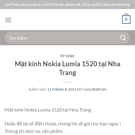
Bỏ
QUỲNH AN MOBILE CHUYÊN ÉP KÍNH VÀ SỬA CHỮA SMARTPHONE
qua
nội
0
dung
Tìm
kiếm:
ÉP KÍNH
Mặt kính Nokia Lumia 1520 tại Nha
Trang
ĐĂNG VÀO
11 THÁNG 8, 2019
BỞI
GOLDENFISH
Mặt kính Nokia Lumia 1520 tại Nha Trang
Hoặc để lại số điện thoại, chúng tôi sẽ gọi cho bạn ngay !
Thông tin dịch vụ, sản phẩm