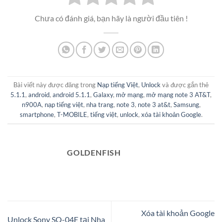
Chưa có đánh giá, bạn hãy là người đầu tiên !
Bài viết này được đăng trong
Nạp tiếng Việt
,
Unlock
và được gắn thẻ
5.1.1
,
android
,
android 5.1.1
,
Galaxy
,
mở mạng
,
mở mạng note 3 AT&T
,
n900A
,
nạp tiếng việt
,
nha trang
,
note 3
,
note 3 at&t
,
Samsung
,
smartphone
,
T-MOBILE
,
tiếng việt
,
unlock
,
xóa tài khoản Google
.
GOLDENFISH
Xóa tài khoản Google
Unlock Sony SO-04E tại Nha