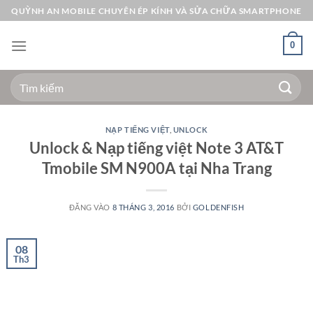
Bỏ
QUỲNH AN MOBILE CHUYÊN ÉP KÍNH VÀ SỬA CHỮA SMARTPHONE
qua
nội
0
dung
Tìm
kiếm:
NẠP TIẾNG VIỆT
,
UNLOCK
Unlock & Nạp tiếng việt Note 3 AT&T
Tmobile SM N900A tại Nha Trang
ĐĂNG VÀO
8 THÁNG 3, 2016
BỞI
GOLDENFISH
08
Th3