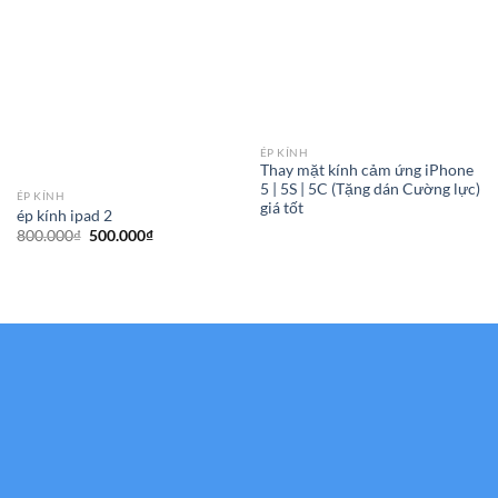
ÉP KÍNH
Thay mặt kính cảm ứng iPhone
5 | 5S | 5C (Tặng dán Cường lực)
ÉP KÍNH
giá tốt
ép kính ipad 2
Giá
Giá
800.000
₫
500.000
₫
gốc
hiện
là:
tại
800.000₫.
là:
500.000₫.