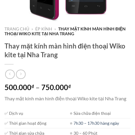
TRANG CHỦ
»
ÉP KÍNH
»
THAY MẶT KÍNH MÀN HÌNH ĐIỆN
THOẠI WIKO KITE TẠI NHA TRANG
Thay mặt kính màn hình điện thoại Wiko
kite tại Nha Trang
Khoảng
500.000
–
750.000
₫
₫
giá:
Thay mặt kính màn hình điện thoại Wiko kite tại Nha Trang
từ
500.000₫
✅ Dịch vụ
⭐️ Sửa chữa điện thoại
đến
750.000₫
✅ Thời gian hoạt động
⭐️
7h30 – 17h30 hàng ngày
✅ Thời gian sửa chữa
⭐️ 30 – 60 Phút