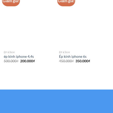
Giảm giá!
Giảm giá!
ÉP KÍNH
ÉP KÍNH
ép kính iphone 4,4s
Ép kính iphone 6s
Giá
Giá
Giá
Giá
500.000
₫
200.000
₫
450.000
₫
350.000
₫
gốc
hiện
gốc
hiện
là:
tại
là:
tại
500.000₫.
là:
450.000₫.
là:
200.000₫.
350.000₫.