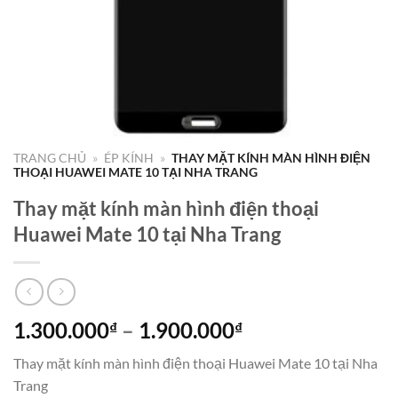
TRANG CHỦ
»
ÉP KÍNH
»
THAY MẶT KÍNH MÀN HÌNH ĐIỆN
THOẠI HUAWEI MATE 10 TẠI NHA TRANG
Thay mặt kính màn hình điện thoại
Huawei Mate 10 tại Nha Trang
Khoảng
1.300.000
–
1.900.000
₫
₫
giá:
Thay mặt kính màn hình điện thoại Huawei Mate 10 tại Nha
từ
Trang
1.300.000₫