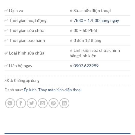
đến
✅ Dịch vụ
⭐️ Sửa chữa điện thoại
1.900.000₫
✅ Thời gian hoạt động
⭐️
7h30 – 17h30 hàng ngày
✅ Thời gian sửa chữa
⭐️ 30 – 60 Phút
✅ Thời gian bảo hành
⭐️ 3 đến 12 tháng
⭐️ Linh kiện sửa chữa chính
✅ Loại hình sửa chữa
hãng/linh kiện
✅ Liên hệ ngay
⭐️
0907.623999
SKU:
Không áp dụng
Danh mục:
Ép kính
,
Thay màn hình điện thoại