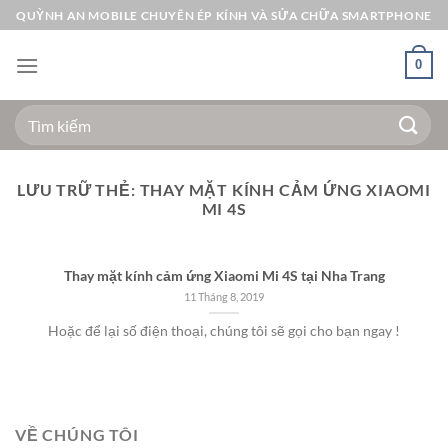
Bỏ
QUỲNH AN MOBILE CHUYÊN ÉP KÍNH VÀ SỬA CHỮA SMARTPHONE
qua
nội
0
dung
Tìm
kiếm:
LƯU TRỮ THẺ:
THAY MẶT KÍNH CẢM ỨNG XIAOMI
MI 4S
Thay mặt kính cảm ứng Xiaomi Mi 4S tại Nha Trang
11 Tháng 8, 2019
Hoặc để lại số điện thoại, chúng tôi sẽ gọi cho bạn ngay !
VỀ CHÚNG TÔI