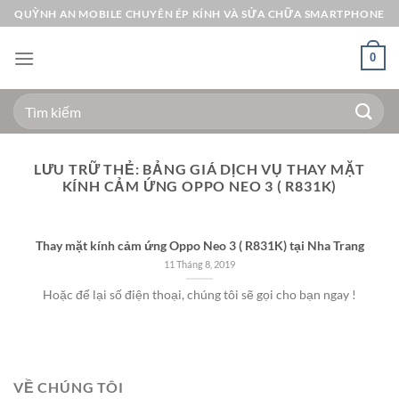
Bỏ
QUỲNH AN MOBILE CHUYÊN ÉP KÍNH VÀ SỬA CHỮA SMARTPHONE
qua
nội
0
dung
Tìm
kiếm:
LƯU TRỮ THẺ:
BẢNG GIÁ DỊCH VỤ THAY MẶT
KÍNH CẢM ỨNG OPPO NEO 3 ( R831K)
Thay mặt kính cảm ứng Oppo Neo 3 ( R831K) tại Nha Trang
11 Tháng 8, 2019
Hoặc để lại số điện thoại, chúng tôi sẽ gọi cho bạn ngay !
VỀ CHÚNG TÔI