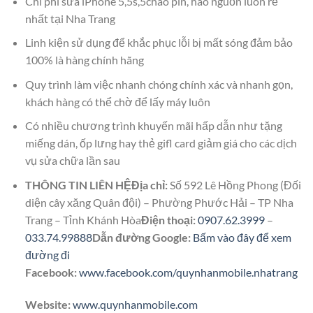
Chi phí sửa iPhone 5,5s,5chao pin, hao nguồn luôn rẻ
nhất tại Nha Trang
Linh kiện sử dụng để khắc phục lỗi bị mất sóng đảm bảo
100% là hàng chính hãng
Quy trình làm việc nhanh chóng chính xác và nhanh gọn,
khách hàng có thể chờ để lấy máy luôn
Có nhiều chương trình khuyến mãi hấp dẫn như tặng
miếng dán, ốp lưng hay thẻ gifl card giảm giá cho các dịch
vụ sửa chữa lần sau
THÔNG TIN LIÊN HỆ
Địa chỉ:
Số 592 Lê Hồng Phong (Đối
diện cây xăng Quân đội) – Phường Phước Hải – TP Nha
Trang – Tỉnh Khánh Hòa
Điện thoại:
0907.62.3999
–
033.74.99888
Dẫn đường Google:
Bấm vào đây để xem
đường đi
Facebook:
www.facebook.com/quynhanmobile.nhatrang
Website:
www.quynhanmobile.com