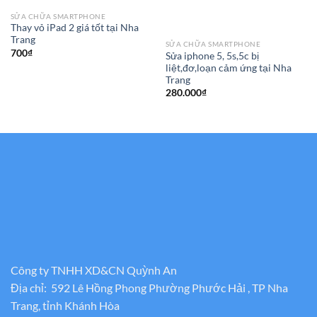
SỬA CHỮA SMARTPHONE
Thay vỏ iPad 2 giá tốt tại Nha
Trang
SỬA CHỮA SMARTPHONE
700
₫
Sửa iphone 5, 5s,5c bị
liệt,đơ,loạn cảm ứng tại Nha
Trang
280.000
₫
Công ty TNHH XD&CN Quỳnh An
Địa chỉ: 592 Lê Hồng Phong Phường Phước Hải , TP Nha
Trang, tỉnh Khánh Hòa