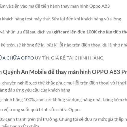
hẩm và tiến vào mà để tiến hành thay màn hình Oppo A83
khách hàng test máy thử. Sửa lại đến khi khách hàng vừa lòng
à nhận ưu đãi sau dịch vụ (
giftcard lên đến 100K cho lần tiếp t
 trên, sẽ không để lại bất kì lỗi nào trên điện thoại dù là nhỏ nh
ỬA CHỮA OPPO
UY TÍN, GIÁ RẺ TẠI CHÍNH HÃNG.
ọn Quỳnh An Mobile để thay màn hình OPPO A83 P
 chuyên nghiệp, có thể khắc phục mọi lỗi trên điện thoại với thời
 sàng đáp ứng yêu cầu của khách hàng
ng chính hãng 100%, cam kết không sử dụng hàng nhái, hàng kém c
ảo vệ trong suốt quá trình sửa chữa Oppo.
3 cạnh tranh trên thị trường. Chúng tôi sẽ đưa ra mức giá thấp n
i tiến hành sửa chữa