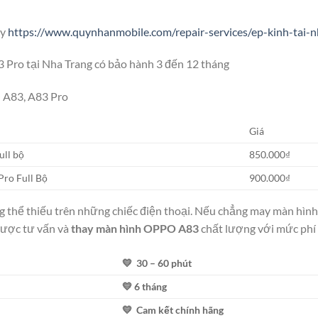
ây
https://www.quynhanmobile.com/repair-services/ep-kinh-tai-n
 Pro tại Nha Trang có bảo hành 3 đến 12 tháng
O A83, A83 Pro
Giá
ull bộ
850.000₫
ro Full Bộ
900.000₫
g thể thiếu trên những chiếc điện thoại. Nếu chẳng may màn hình 
ược tư vấn và
thay màn hình OPPO A83
chất lượng với mức phí h
💛 30 – 60 phút
💛 6 tháng
💛 Cam kết chính hãng