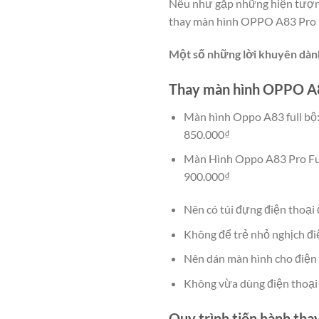
Nếu như gặp những hiện tượng 
thay màn hình OPPO A83 Pro m
Một số những lời khuyên dành
Thay màn hình OPPO A
Màn hình Oppo A83 full bộ
850.000₫
Màn Hình Oppo A83 Pro Ful
900.000₫
Nên có túi đựng điện thoại 
Không để trẻ nhỏ nghịch điệ
Nên dán màn hình cho điện t
Không vừa dùng điện thoại 
Quy trình tiến hành th