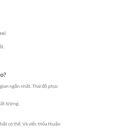
heo
)
ất.
ro?
 gian ngắn nhất. Thái độ phục
hất lượng.
hất có thể. Và việc thỏa thuận