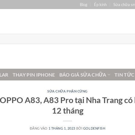
Blog
Ép kính
Sửa chữa s
LAR
THAY PIN IPHONE
BÁO GIÁ SỬA CHỮA
TIN TỨC
SỬA CHỮA PHẦN CỨNG
h OPPO A83, A83 Pro tại Nha Trang có
12 tháng
ĐĂNG VÀO
1 THÁNG 1, 2023
BỞI
GOLDENFISH