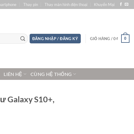
martphone
Thay pin
Thay màn hình điện thoại
Khuyến Mại
0
ĐĂNG NHẬP / ĐĂNG KÝ
GIỎ HÀNG /
0
₫
LIÊN HỆ
CÙNG HỆ THỐNG
hư Galaxy S10+,