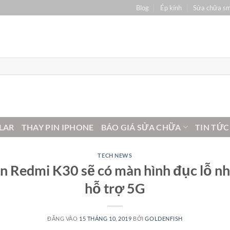
Blog
Ép kính
Sửa chữa s
LAR
THAY PIN IPHONE
BÁO GIÁ SỬA CHỮA
TIN TỨC
TECH NEWS
n Redmi K30 sẽ có màn hình đục lỗ n
hỗ trợ 5G
ĐĂNG VÀO
15 THÁNG 10, 2019
BỞI
GOLDENFISH