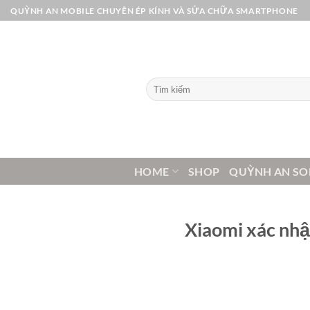
Bỏ
QUỲNH AN MOBILE CHUYÊN ÉP KÍNH VÀ SỬA CHỮA SMARTPHONE
qua
nội
dung
Tìm
kiếm:
HOME
SHOP
QUỲNH AN SO
Xiaomi xác nhậ