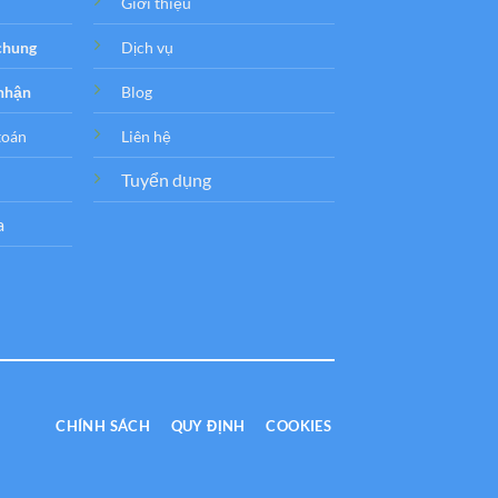
Giới thiệu
 chung
Dịch vụ
 nhận
Blog
toán
Liên hệ
Tuyển dụng
a
CHÍNH SÁCH
QUY ĐỊNH
COOKIES