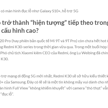
có màn hình đục lỗ như Galaxy S10+, hỗ trợ 5G
 trở thành “hiện tượng” tiếp theo tro
 cấu hình cao?
 Pro (hay phiên bản quốc tế Mi 9T và 9T Pro) còn chưa hết hot ở
ng Redmi K30-series trong thời gian vừa qua. Trong một buổi họp 
Phó chủ tịch Xiaomi kiêm CEO của Redmi, ông Lu Weibing đã chín
i K30.
 trợ mạng di động 5G mới nhất, Redmi K30 sẽ sở hữu kiểu thiết 
+ của Samsung. Đây có lẽ sẽ là một tin không mấy vui dành cho 
màn hình Full View “không khiếm khuyết” với camera “thò thụt” 
“đục lỗ”.