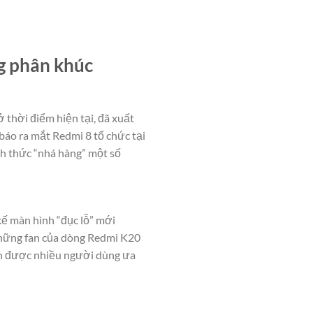
ng phân khúc
 thời điểm hiện tại, đã xuất
báo ra mắt Redmi 8 tổ chức tại
h thức “nhá hàng” một số
kế màn hình “đục lỗ” mới
những fan của dòng Redmi K20
vẫn được nhiều người dùng ưa