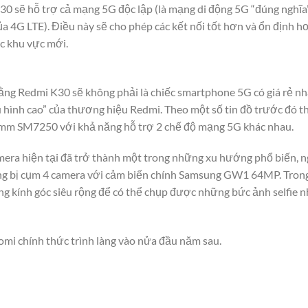
0 sẽ hỗ trợ cả mạng 5G độc lập (là mạng di động 5G “đúng nghĩa
 4G LTE). Điều này sẽ cho phép các kết nối tốt hơn và ổn định hơ
ác khu vực mới.
ng Redmi K30 sẽ không phải là chiếc smartphone 5G có giá rẻ nh
 hình cao” của thương hiệu Redmi. Theo một số tin đồ trước đó t
omm SM7250 với khả năng hỗ trợ 2 chế độ mạng 5G khác nhau.
mera hiện tại đã trở thành một trong những xu hướng phổ biến, 
g bị cụm 4 camera với cảm biến chính Samsung GW1 64MP. Trong 
ng kính góc siêu rộng để có thể chụp được những bức ảnh selfie
mi chính thức trình làng vào nửa đầu năm sau.