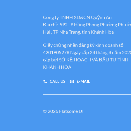
Công ty TNHH XD&CN Quỳnh An
Địa chỉ: 592 Lê Hồng Phong Phường Phướ
Hải , TP Nha Trang, tỉnh Khánh Hòa
Giấy chứng nhận đăng ký kinh doanh số
4201905278 Ngày cấp 28 tháng 8 năm 202
cấp bới SỞ KẾ HOẠCH VÀ ĐẦU TƯ TỈNH
KHÁNH HÒA
CALL US
E-MAIL
© 2026 Flatsome UI