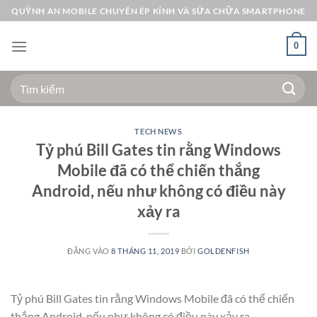
Bỏ
QUỲNH AN MOBILE CHUYÊN ÉP KÍNH VÀ SỬA CHỮA SMARTPHONE
qua
nội
0
dung
Tìm
kiếm:
TECH NEWS
Tỷ phú Bill Gates tin rằng Windows
Mobile đã có thể chiến thắng
Android, nếu như không có điều này
xảy ra
ĐĂNG VÀO
8 THÁNG 11, 2019
BỞI
GOLDENFISH
Tỷ phú Bill Gates tin rằng Windows Mobile đã có thể chiến
thắng Android, nếu như không có điều này xảy ra