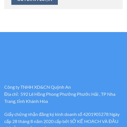
Công ty TNHH XD&CN Quỳnh An
Địa chỉ: 592 Lê Hồng Phong Phường Phước Hải , TP Nha
Trang, tỉnh Khánh Hòa
Giấy chứng nhận đăng ký kinh doanh số 4201905278 Ngày
cấp 28 tháng 8 năm 2020 cấp bới SỞ KẾ HOẠCH VÀ ĐẦU