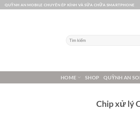
Bỏ
QUỲNH AN MOBILE CHUYÊN ÉP KÍNH VÀ SỬA CHỮA SMARTPHONE
qua
nội
dung
Tìm
kiếm:
HOME
SHOP
QUỲNH AN SO
Chip xử lý