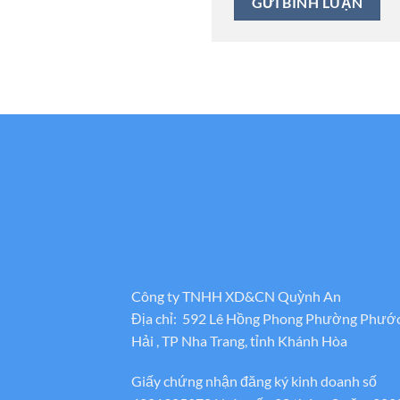
Công ty TNHH XD&CN Quỳnh An
Địa chỉ: 592 Lê Hồng Phong Phường Phướ
Hải , TP Nha Trang, tỉnh Khánh Hòa
Giấy chứng nhận đăng ký kinh doanh số