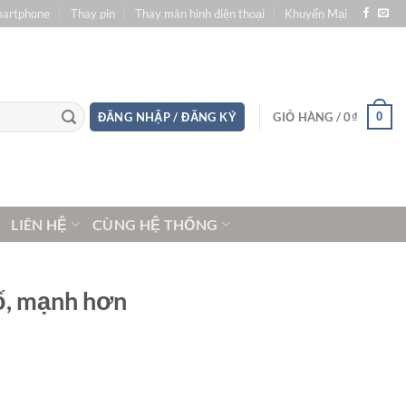
martphone
Thay pin
Thay màn hình điện thoại
Khuyến Mại
0
ĐĂNG NHẬP / ĐĂNG KÝ
GIỎ HÀNG /
0
₫
LIÊN HỆ
CÙNG HỆ THỐNG
ố, mạnh hơn