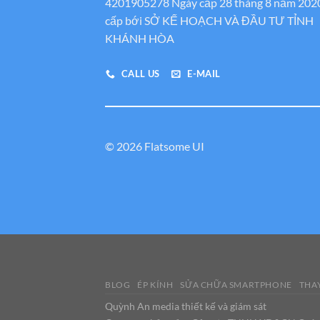
4201905278 Ngày cấp 28 tháng 8 năm 202
cấp bới SỞ KẾ HOẠCH VÀ ĐẦU TƯ TỈNH
KHÁNH HÒA
CALL US
E-MAIL
© 2026 Flatsome UI
BLOG
ÉP KÍNH
SỬA CHỮA SMARTPHONE
THAY
Quỳnh An media thiết kế và giám sát