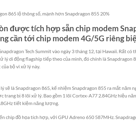
gon 865 lộ thông số, mạnh hơn Snapdragon 855 20%
òn được tích hợp sẵn chip modem Sna
ông cần tới chip modem 4G/5G riêng biệ
napdragon Tech Summit vào ngày 3 tháng 12, tại Hawaii. Rất có th
 lý di động flagship tiếp theo của mình, đó chính là Snapdragon 8
 của bộ vi xử lý này.
xử lý sẽ là Snapdragon 865, kế nhiệm Snapdragon 855 ra mắt năm n
 trang bị 8 lõi xử lý. Bao gồm 1 lõi Cortex-A77 2.84GHz hiệu năn
.8GHz tiết kiệm năng lượng.
iến chip đồ họa tích hợp, với GPU Adreno 650 587MHz. Snapdrag