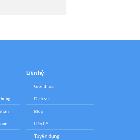
Liên hệ
Giới thiệu
 chung
Dịch vụ
 nhận
Blog
toán
Liên hệ
Tuyển dụng