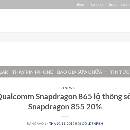
Blog
Ép kính
Sửa chữa s
LAR
THAY PIN IPHONE
BÁO GIÁ SỬA CHỮA
TIN TỨC
TECH NEWS
 Qualcomm Snapdragon 865 lộ thông s
Snapdragon 855 20%
ĐĂNG VÀO
14 THÁNG 11, 2019
BỞI
GOLDENFISH