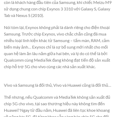
còn là khách hàng đầu tiên của Samsung, khi chiếc Meizu M9
sử dụng chung con chip Exynos 3 3310 với Galaxy S, Galaxy
Tab và Nexus S (2010).
Nói tóm lại, Exynos không phải là dành riêng cho điện thoại
Samsung. Trước chip Exynos, vivo chắc chắn cũng đã mua
nhiều loại linh kiện khác từ Samsung – tấm màn, RAM, cảm
biến máy ảnh… Exynos chỉ là sự bổ sung mới nhất cho mối
quan hệ làm ăn lâu năm giữa hai bên, và lý do có thể là bởi
Qualcomm cùng MediaTek đang không đạt tiến độ sản xuất
chip hỗ trợ 5G cho vivo cùng các nhà sản xuất khác.
Vivo và Samsung là đối thủ, Vivo và Huawei cũng là đối thủ…
Thế nhưng, nếu Qualcomm và MediaTek không sản xuất đủ
chip 5G cho vivo, tại sao thương hiệu này không tìm đến
Huawei? Ngay từ đầu năm, Huawei đã liên tục khoe khoang
về năng lực 5G, đã từng khoe sẵn sàng bán chip 5G cho đối