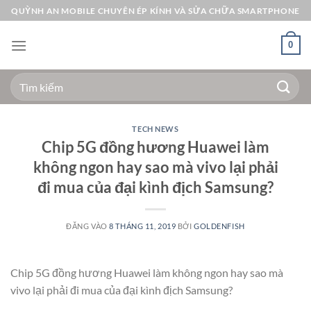
Bỏ
QUỲNH AN MOBILE CHUYÊN ÉP KÍNH VÀ SỬA CHỮA SMARTPHONE
qua
nội
0
dung
Tìm
kiếm:
TECH NEWS
Chip 5G đồng hương Huawei làm
không ngon hay sao mà vivo lại phải
đi mua của đại kình địch Samsung?
ĐĂNG VÀO
8 THÁNG 11, 2019
BỞI
GOLDENFISH
Chip 5G đồng hương Huawei làm không ngon hay sao mà
vivo lại phải đi mua của đại kình địch Samsung?