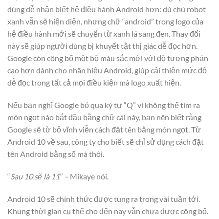
dùng dễ nhận biết hệ điều hành Android hơn: dù chú robot
xanh vẫn sẽ hiện diện, nhưng chữ “android” trong logo của
hệ điều hành mới sẽ chuyển từ xanh lá sang đen. Thay đổi
này sẽ giúp người dùng bị khuyết tật thị giác dễ đọc hơn.
Google còn công bố một bộ màu sắc mới với độ tương phản
cao hơn dành cho nhãn hiệu Android, giúp cải thiện mức độ
dễ đọc trong tất cả mọi điều kiện mà logo xuất hiện.
Nếu bạn nghĩ Google bỏ qua ký tự “Q” vì không thể tìm ra
món ngọt nào bắt đầu bằng chữ cái này, bạn nên biết rằng
Google sẽ từ bỏ vĩnh viễn cách đặt tên bằng món ngọt. Từ
Android 10 về sau, công ty cho biết sẽ chỉ sử dụng cách đặt
tên Android bằng số mà thôi.
“
Sau 10 sẽ là 11″ –
Mikaye nói.
Android 10 sẽ chính thức được tung ra trong vài tuần tới.
Khung thời gian cụ thể cho đến nay vẫn chưa được công bố.