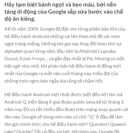
Hãy tạm biệt bánh ngọt và kẹo màu, bởi nền
tảng di động của Google sắp sửa bước vào chế
độ ăn kiêng.
Kể từ năm 2009, Google đã đặt cho từng phiên bản lớn của
hệ điều hành Android những cái tên theo chủ đề các món
ngọt tráng miệng. Những tên gọi này thay đổi theo thứ tự
alphabet quan từng năm, đầu tiên là ANdroid Cupcake,
Donut, Eclair, Froyo… và gần đây nhất là Pie. Nhưng có một
bất ngờ nho nhỏ: khi phiên bản hệ điều hành di động mới
nhất của Google ra mắt vào cuối tháng này, triều đại của
những món ngon béo ngậy kia cũng sẽ chấm hết.
Hệ điều hành Android mới nhất được biết đến với tên mã
Android Q, hiện đang ở giai đoạn public beta kể từ tháng 3
năm nay. Đã có rất nhiều đồn đoán trên mạng xoay quanh cái
tên này: Google sẽ dùng món nào có chữ “Q” ở đầu để làm
tên gọi chính thức cho hệ điều hành mới? Quindim? Queen’s
cake? Quiche? Tất cả đều sai bét, bởi hôm nay, Google đã