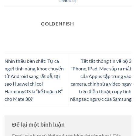
android q
.
GOLDENFISH
Nhìn thấu bản chất: Tự ca
Tất tật thông tin về bộ 3
ngợi tính năng, khoe chuyển
iPhone, iPad, Mac sắp ra mắt
từ Android sang rất dễ, tại
của Apple: tập trung vào
sao Huawei chỉ coi
camera, chỉnh sửa video ngay
HarmonyOS là “kế hoạch B”
trên điện thoại, copy tính
cho Mate 30?
năng sạc ngược của Samsung
Để lại một bình luận
Email của bạn sẽ không được hiển thị công khai.
Các