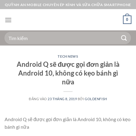
Bỏ
QUỲNH AN MOBILE CHUYÊN ÉP KÍNH VÀ SỬA CHỮA SMARTPHONE
qua
nội
0
dung
Tìm
kiếm:
TECH NEWS
Android Q sẽ được gọi đơn giản là
Android 10, không có kẹo bánh gì
nữa
ĐĂNG VÀO
23 THÁNG 8, 2019
BỞI
GOLDENFISH
Android Q sẽ được gọi đơn giản là Android 10, không có kẹo
bánh gì nữa