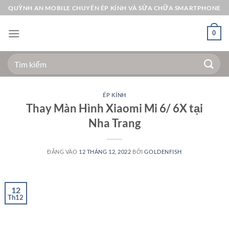
Bỏ
QUỲNH AN MOBILE CHUYÊN ÉP KÍNH VÀ SỬA CHỮA SMARTPHONE
qua
nội
0
dung
Tìm
kiếm:
ÉP KÍNH
Thay Màn Hình Xiaomi Mi 6/ 6X tại
Nha Trang
ĐĂNG VÀO
12 THÁNG 12, 2022
BỞI
GOLDENFISH
12
Th12