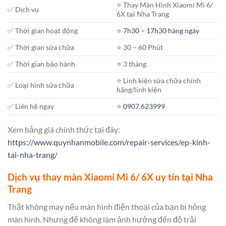
⭐️ Thay Màn Hình Xiaomi Mi 6/
✅ Dịch vụ
6X tại Nha Trang
✅ Thời gian hoạt động
⭐️
7h30 – 17h30 hàng ngày
✅ Thời gian sửa chữa
⭐️ 30 – 60 Phút
✅ Thời gian bảo hành
⭐️ 3 tháng
⭐️ Linh kiện sửa chữa chính
✅ Loại hình sửa chữa
hãng/linh kiện
✅ Liên hệ ngay
⭐️
0907.623999
Xem bảng giá chính thức tại đây:
https://www.quynhanmobile.com/repair-services/ep-kinh-
tai-nha-trang/
Dịch vụ thay màn Xiaomi Mi 6/ 6X uy tín tại Nha
Trang
Thật không may nếu màn hình điện thoại của bạn bị hỏng
màn hình. Nhưng để không làm ảnh hưởng đến độ trải